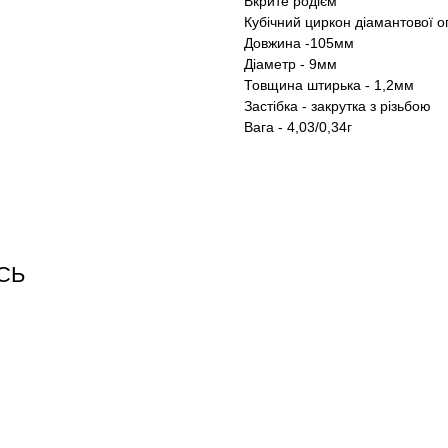
Вкрите родієм
Кубічний циркон діамантової о
Довжина -105мм
Діаметр - 9мм
Товщина штирька - 1,2мм
Застібка - закрутка з різьбою
Вага - 4,03/0,34г
СЬ