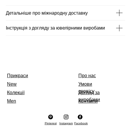
Детальніше про міжнародну доставку
Інструкція з догляду за ювелірними виробами
Прикраси
Про нас
New
Умови
сервісу
Колекції
Догляд за
виробами
Men
Контакти
Pinterest
Instagram
Facebook