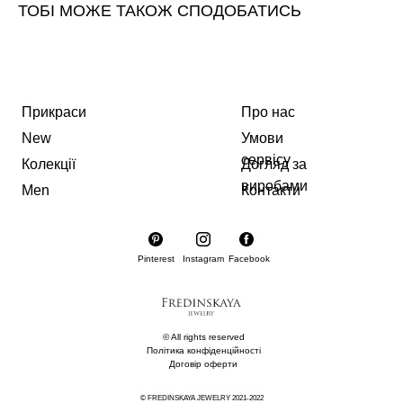
ТОБІ МОЖЕ ТАКОЖ СПОДОБАТИСЬ
Прикраси
Про нас
New
Умови
сервісу
Колекції
Догляд за
виробами
Men
Контакти
Pinterest
Instagram
Facebook
© All rights reserved
Політика конфіденційності
Договір оферти
© FREDINSKAYA JEWELRY 2021-2022