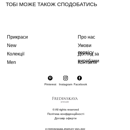
ТОБІ МОЖЕ ТАКОЖ СПОДОБАТИСЬ
Прикраси
Про нас
New
Умови
сервісу
Колекції
Догляд за
виробами
Men
Контакти
Pinterest
Instagram
Facebook
© All rights reserved
Політика конфіденційності
Договір оферти
© FREDINSKAYA JEWELRY 2021-2022