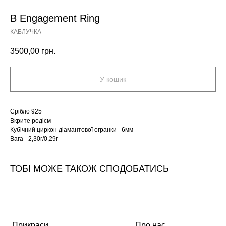
B Engagement Ring
КАБЛУЧКА
3500,00
грн.
У кошик
Срібло 925
Вкрите родієм
Кубічний циркон діамантової огранки - 6мм
Вага - 2,30г/0,29г
ТОБІ МОЖЕ ТАКОЖ СПОДОБАТИСЬ
Прикраси
Про нас