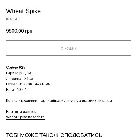
Wheat Spike
КОЛЬЄ
9800,00
грн.
У кошик
Срібло 925
Вкрите родієм
Довжина - 86см
Розмір колоска - 44х13мм
Вага - 18,64г
Колосок рухливий, так як зібраний вручну з окремих диталей
Варіанти ланцюга:
Wheat Spike позолота
ТОБІ МОЖЕ ТАКОЖ СПОДОБАТИСЬ