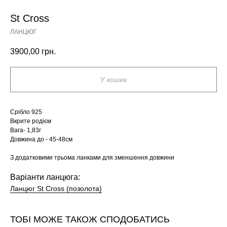
St Cross
ЛАНЦЮГ
3900,00
грн.
У кошик
Срібло 925
Вкрите родієм
Вага- 1,83г
Довжина до - 45-48см
З додатковими трьома ланками для зменшення довжини
Варіанти ланцюга:
Ланцюг St Cross (позолота)
ТОБІ МОЖЕ ТАКОЖ СПОДОБАТИСЬ