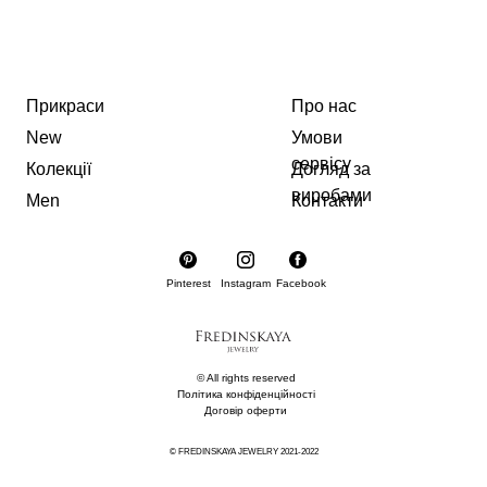
Прикраси
Про нас
New
Умови
сервісу
Колекції
Догляд за
виробами
Men
Контакти
Pinterest
Instagram
Facebook
© All rights reserved
Політика конфіденційності
Договір оферти
© FREDINSKAYA JEWELRY 2021-2022