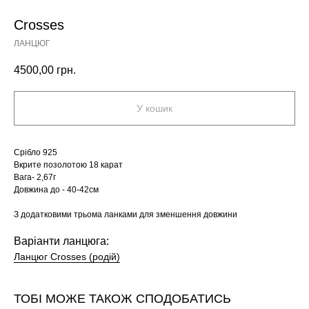
Crosses
ЛАНЦЮГ
4500,00
грн.
У кошик
Срібло 925
Вкрите позолотою 18 карат
Вага- 2,67г
Довжина до - 40-42см
З додатковими трьома ланками для зменшення довжини
Варіанти ланцюга:
Ланцюг Crosses (родій)
ТОБІ МОЖЕ ТАКОЖ СПОДОБАТИСЬ