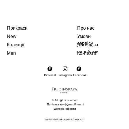
Прикраси
Про нас
New
Умови
сервісу
Колекції
Догляд за
виробами
Men
Контакти
Pinterest
Instagram
Facebook
© All rights reserved
Політика конфіденційності
Договір оферти
© FREDINSKAYA JEWELRY 2021-2022