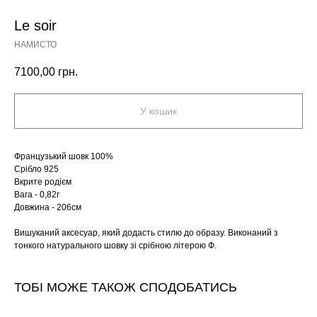
Le soir
НАМИСТО
7100,00
грн.
У кошик
Французький шовк 100%
Срібло 925
Вкрите родієм
Вага - 0,82г
Довжина - 206cм
Вишуканий аксесуар, який додасть стилю до образу. Виконаний з
тонкого натурального шовку зі срібною літерою Ф.
ТОБІ МОЖЕ ТАКОЖ СПОДОБАТИСЬ