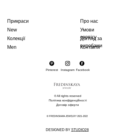
Прикраси
Про нас
New
Умови
сервісу
Колекції
Догляд за
виробами
Men
Контакти
Pinterest
Instagram
Facebook
© All rights reserved
Політика конфіденційності
Договір оферти
© FREDINSKAYA JEWELRY 2021-2022
DESIGNED BY
STUDIO28