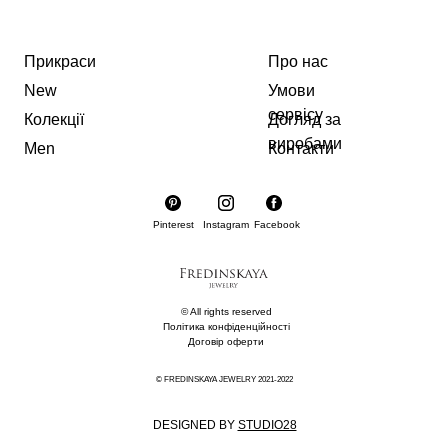
Прикраси
Про нас
New
Умови
сервісу
Колекції
Догляд за
виробами
Men
Контакти
Pinterest
Instagram
Facebook
© All rights reserved
Політика конфіденційності
Договір оферти
© FREDINSKAYA JEWELRY 2021-2022
DESIGNED BY
STUDIO28