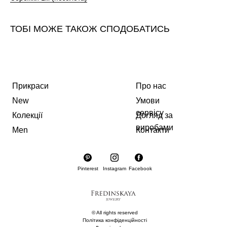
ТОБІ МОЖЕ ТАКОЖ СПОДОБАТИСЬ
Прикраси
Про нас
New
Умови
сервісу
Колекції
Догляд за
виробами
Men
Контакти
Pinterest
Instagram
Facebook
© All rights reserved
Політика конфіденційності