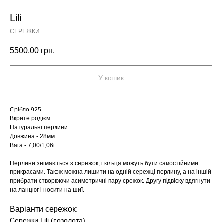
Lili
СЕРЕЖКИ
5500,00
грн.
У кошик
Срібло 925
Вкрите родієм
Натуральні перлини
Довжина - 28мм
Вага - 7,00/1,06г
Перлини знімаються з сережок, і кільця можуть бути самостійними
прикрасами. Також можна лишити на одній сережці перлину, а на іншій
прибрати створюючи асиметричні пару срежок. Другу підвіску вдягнути
на ланцюг і носити на шиї.
Варіанти сережок:
Сережки Lili (позолота)