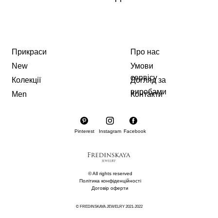
Прикраси
Про нас
New
Умови
сервісу
Колекції
Догляд за
виробами
Men
Контакти
Pinterest
Instagram
Facebook
© All rights reserved
Політика конфіденційності
Договір оферти
© FREDINSKAYA JEWELRY 2021-2022