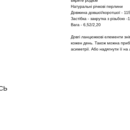
Вкрите родієм
Натуральні річкові перлини
Довжина довшої/коротшої - 11
Застібка - закрутка з різьбою -
Вага - 6,52/2,20
Довгі ланцюжкові елементи зні
кожен день. Також можна приб
асиметрії. Або надягнути її на 
СЬ