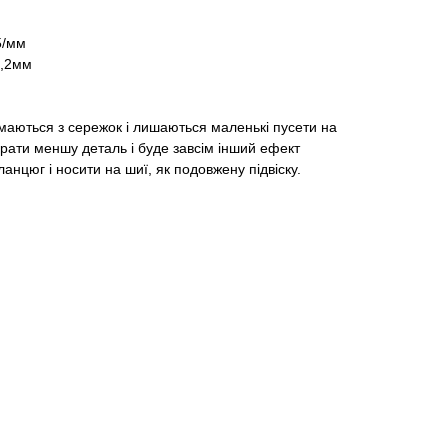
5/мм
1,2мм
маються з сережок і лишаються маленькі пусети на
рати меншу деталь і буде завсім інший ефект
ланцюг і носити на шиї, як подовжену підвіску.