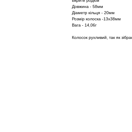
Вкрите родієм
Довжина - 58мм
Діаметр кільця - 20мм
Розмір колоска -13х38мм
Вага - 14,06г
Колосок рухливий, так як зібр