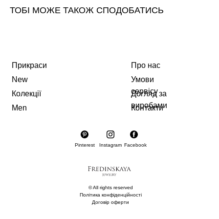
ТОБІ МОЖЕ ТАКОЖ СПОДОБАТИСЬ
Прикраси
Про нас
New
Умови
сервісу
Колекції
Догляд за
виробами
Men
Контакти
Pinterest
Instagram
Facebook
© All rights reserved
Політика конфіденційності
Договір оферти