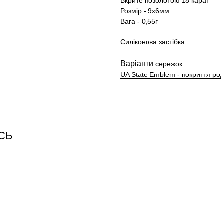
Вкрите позолотою 18 карат
Розмір - 9х6мм
Вага - 0,55г
Силіконова застібка
Варіанти
сережок:
UA State Emblem - покриття ро
СЬ