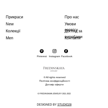
Прикраси
Про нас
New
Умови
сервісу
Колекції
Догляд за
виробами
Men
Контакти
Pinterest
Instagram
Facebook
© All rights reserved
Політика конфіденційності
Договір оферти
© FREDINSKAYA JEWELRY 2021-2022
DESIGNED BY
STUDIO28