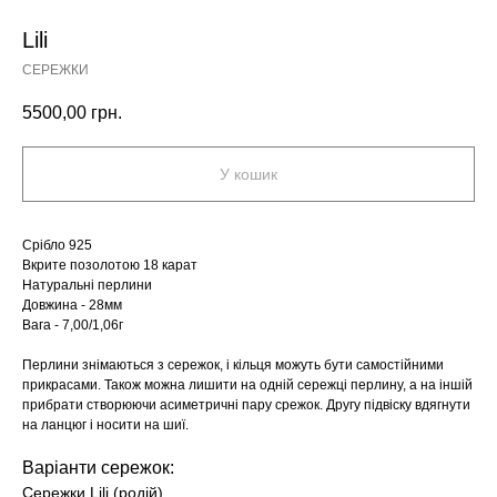
Lili
СЕРЕЖКИ
5500,00
грн.
У кошик
Срібло 925
Вкрите позолотою 18 карат
Натуральні перлини
Довжина - 28мм
Вага - 7,00/1,06г
Перлини знімаються з сережок, і кільця можуть бути самостійними
прикрасами. Також можна лишити на одній сережці перлину, а на іншій
прибрати створюючи асиметричні пару срежок. Другу підвіску вдягнути
на ланцюг і носити на шиї.
Варіанти сережок:
Сережки Lili (родій)