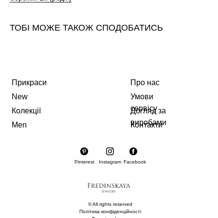
ТОБІ МОЖЕ ТАКОЖ СПОДОБАТИСЬ
Прикраси
Про нас
New
Умови
сервісу
Колекції
Догляд за
виробами
Men
Контакти
Pinterest
Instagram
Facebook
© All rights reserved
Політика конфіденційності