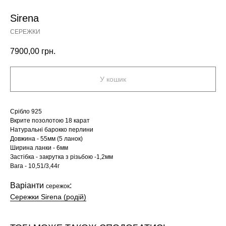
Sirena
СЕРЕЖКИ
7900,00
грн.
У кошик
Срібло 925
Вкрите позолотою 18 карат
Натуральні барокко перлини
Довжина - 55мм (5 ланок)
Ширина ланки - 6мм
Застібка - закрутка з різьбою -1,2мм
Вага - 10,51/3,44г
Варіанти
:
сережок
Сережки Sirena (родій)