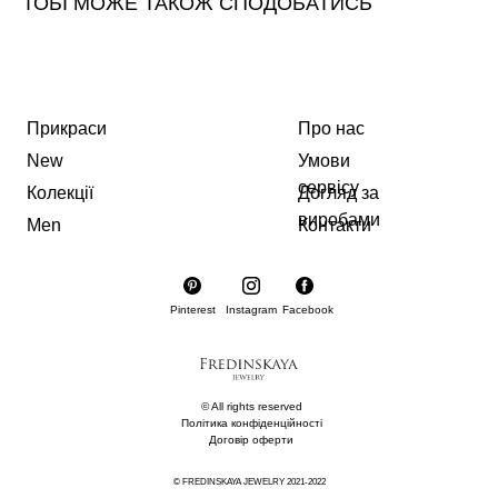
ТОБІ МОЖЕ ТАКОЖ СПОДОБАТИСЬ
Прикраси
Про нас
New
Умови
сервісу
Колекції
Догляд за
виробами
Men
Контакти
Pinterest
Instagram
Facebook
© All rights reserved
Політика конфіденційності
Договір оферти
© FREDINSKAYA JEWELRY 2021-2022