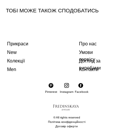
ТОБІ МОЖЕ ТАКОЖ СПОДОБАТИСЬ
Прикраси
Про нас
New
Умови
сервісу
Колекції
Догляд за
виробами
Men
Контакти
Pinterest
Instagram
Facebook
© All rights reserved
Політика конфіденційності
Договір оферти