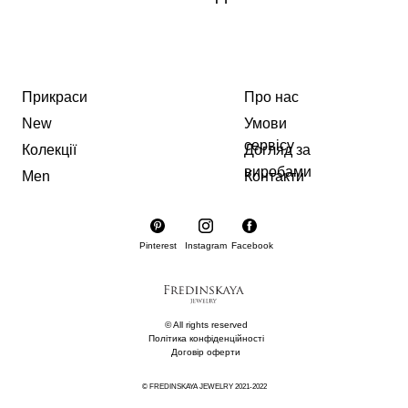
Прикраси
Про нас
New
Умови
сервісу
Колекції
Догляд за
виробами
Men
Контакти
Pinterest
Instagram
Facebook
© All rights reserved
Політика конфіденційності
Договір оферти
© FREDINSKAYA JEWELRY 2021-2022