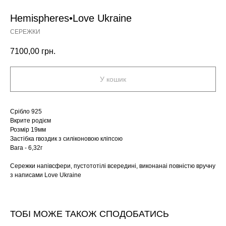
Hemispheres•Love Ukraine
СЕРЕЖКИ
7100,00
грн.
У кошик
Срібло 925
Вкрите родієм
Розмір 19мм
Застібка гвоздик з силіконовою кліпсою
Вага - 6,32г
Сережки напівсфери, пустототілі всередині, виконанаі повністю вручну
з написами Love Ukraine
ТОБІ МОЖЕ ТАКОЖ СПОДОБАТИСЬ