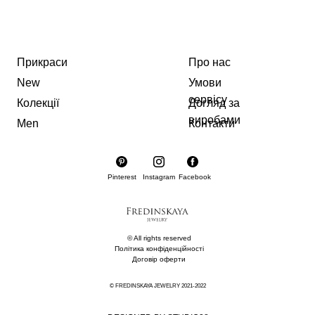
Прикраси
Про нас
New
Умови
сервісу
Колекції
Догляд за
виробами
Men
Контакти
Pinterest
Instagram
Facebook
© All rights reserved
Політика конфіденційності
Договір оферти
© FREDINSKAYA JEWELRY 2021-2022