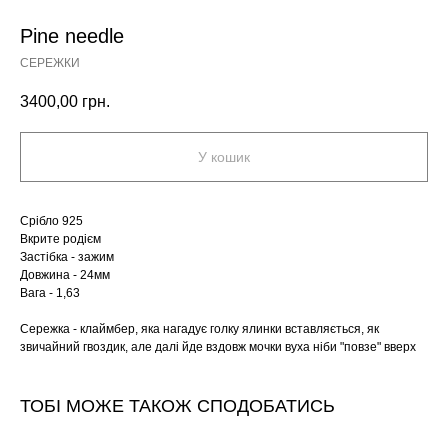
Pine needle
СЕРЕЖКИ
3400,00
грн.
У кошик
Срібло 925
Вкрите родієм
Застібка - зажим
Довжина - 24мм
Вага - 1,63
Сережка - клаймбер, яка нагадує голку ялинки вставляється, як
звичайний гвоздик, але далі йде вздовж мочки вуха ніби "повзе" вверх
ТОБІ МОЖЕ ТАКОЖ СПОДОБАТИСЬ