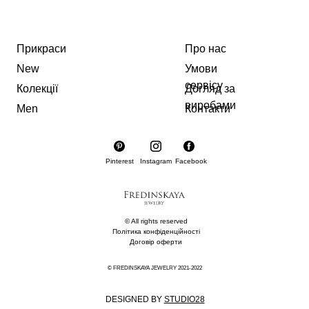
Прикраси
Про нас
New
Умови
сервісу
Колекції
Догляд за
виробами
Men
Контакти
Pinterest
Instagram
Facebook
© All rights reserved
Політика конфіденційності
Договір оферти
© FREDINSKAYA JEWELRY 2021-2022
DESIGNED BY
STUDIO28