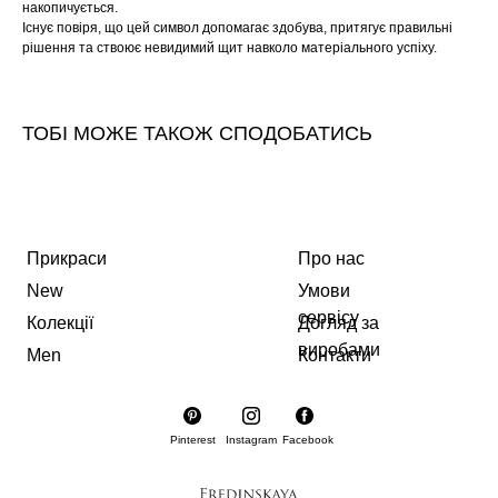
накопичується.
Існує повіря, що цей символ допомагає здобува, притягує правильні
рішення та ствоює невидимий щит навколо матеріального успіху.
ТОБІ МОЖЕ ТАКОЖ СПОДОБАТИСЬ
Прикраси
Про нас
New
Умови
сервісу
Колекції
Догляд за
виробами
Men
Контакти
Pinterest
Instagram
Facebook