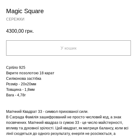
Magic Square
СЕРЕЖКИ
4300,00
грн.
У кошик
Срібло 925
Вкрите позолотою 18 карат
Силіконова застібка
Розмір - 20х20мм
Товщина - 1,8мм
Вага - 4,78г
Магічний Квадрат 33 - символ прихованої сили.
В Саграда Фамілія зашифрований не просто числовий код, а знак
посвячених. Магічний квадраз із сумою 33 - це число майстерності,
впливу та духовної зрілості. Цей квадрат, як матриця балансу, коли всі
лінії сходяться до одного результату, енергія не розсіюється, а